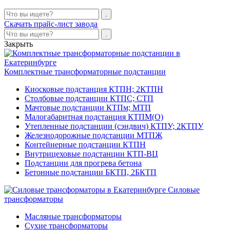
Скачать прайс-лист завода
Закрыть
Комплектные трансформаторные подстанции
Киосковые подстанция КТПН; 2КТПН
Столбовые подстанции КТПС; СТП
Мачтовые подстанции КТПм; МТП
Малогабаритная подстанция КТПМ(О)
Утепленные подстанции (сэндвич) КТПУ; 2КТПУ
Железнодорожные подстанции МТПЖ
Контейнерные подстанции КТПН
Внутрицеховые подстанции КТП-ВЦ
Подстанции для прогрева бетона
Бетонные подстанции БКТП, 2БКТП
Силовые
трансформаторы
Масляные трансформаторы
Сухие трансформаторы