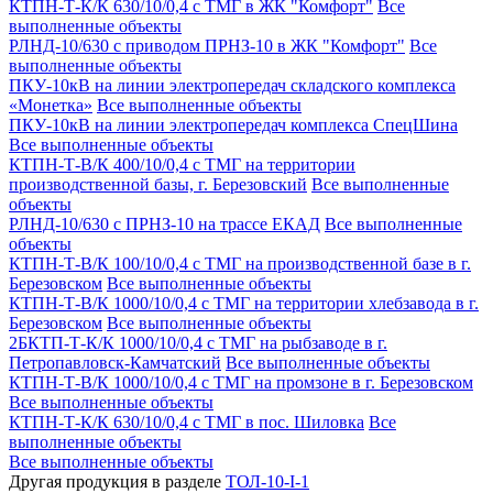
КТПН-Т-К/К 630/10/0,4 с ТМГ в ЖК "Комфорт"
Все
выполненные объекты
РЛНД-10/630 с приводом ПРНЗ-10 в ЖК "Комфорт"
Все
выполненные объекты
ПКУ-10кВ на линии электропередач складского комплекса
«Монетка»
Все выполненные объекты
ПКУ-10кВ на линии электропередач комплекса СпецШина
Все выполненные объекты
КТПН-Т-В/К 400/10/0,4 с ТМГ на территории
производственной базы, г. Березовский
Все выполненные
объекты
РЛНД-10/630 с ПРНЗ-10 на трассе ЕКАД
Все выполненные
объекты
КТПН-Т-В/К 100/10/0,4 с ТМГ на производственной базе в г.
Березовском
Все выполненные объекты
КТПН-Т-В/К 1000/10/0,4 с ТМГ на территории хлебзавода в г.
Березовском
Все выполненные объекты
2БКТП-Т-К/К 1000/10/0,4 с ТМГ на рыбзаводе в г.
Петропавловск-Камчатский
Все выполненные объекты
КТПН-Т-В/К 1000/10/0,4 с ТМГ на промзоне в г. Березовском
Все выполненные объекты
КТПН-Т-К/К 630/10/0,4 с ТМГ в пос. Шиловка
Все
выполненные объекты
Все выполненные объекты
Другая продукция в разделе
ТОЛ-10-I-1