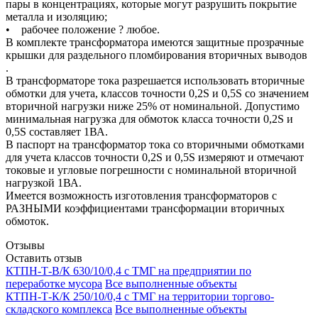
пары в концентрациях, которые могут разрушить покрытие
металла и изоляцию;
• рабочее положение ? любое.
В комплекте трансформатора имеются защитные прозрачные
крышки для раздельного пломбирования вторичных выводов
.
В трансформаторе тока разрешается использовать вторичные
обмотки для учета, классов точности 0,2S и 0,5S со значением
вторичной нагрузки ниже 25% от номинальной. Допустимо
минимальная нагрузка для обмоток класса точности 0,2S и
0,5S составляет 1ВА.
В паспорт на трансформатор тока со вторичными обмотками
для учета классов точности 0,2S и 0,5S измеряют и отмечают
токовые и угловые погрешности с номинальной вторичной
нагрузкой 1ВА.
Имеется возможность изготовления трансформаторов с
РАЗНЫМИ коэффициентами трансформации вторичных
обмоток.
Отзывы
Оставить отзыв
КТПН-Т-В/К 630/10/0,4 с ТМГ на предприятии по
переработке мусора
Все выполненные объекты
КТПН-Т-К/К 250/10/0,4 с ТМГ на территории торгово-
складского комплекса
Все выполненные объекты