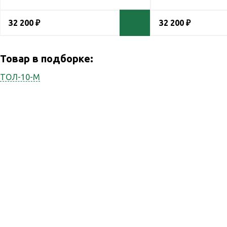
32 200 ₽
32 200 ₽
Товар в подборке:
ТОЛ-10-М
Наши услуги
Реви
Наша компания
оказывает весь спектр
Каль
сопутствующих услуг