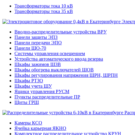
Трансформаторы тока 10 кВ
Трансформаторы тока 35 кВ
Элект
Вводно-распределительные устройства ВРУ
Панели защиты ЭПЗ
Панели передачи ЭПО
Панели ЩО-70
Системы управления освещением
Устройства автоматического ввода резерва
Шкафы зажимов ШЗВ
Шкафы обогрева выключателей ШОВ
Шкафы регулирования напряжения ШРН, ШРПН
Шкафы РТЗО
Шкафы учета ШУ
Ящики управления РУСМ
Пункты распределительные ПР
Щиты ГРЩ
Расп
Камеры КСО
Ячейка карьерная ЯКНО
Комплектное распределительное устройство КРУН