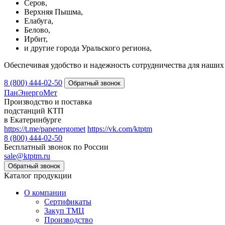
Серов,
Верхняя Пышма,
Елабуга,
Белово,
Ирбит,
и другие города Уральского региона,
Обеспечивая удобство и надежность сотрудничества для наших 
8 (800) 444-02-50
ПанЭнергоМет
Производство и поставка
подстанций КТП
в Екатеринбурге
https://t.me/panenergomet
https://vk.com/ktptm
8 (800) 444-02-50
Бесплатный звонок по России
sale@ktptm.ru
Каталог продукции
О компании
Сертификаты
Закуп ТМЦ
Производство