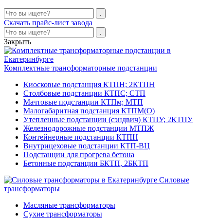
Скачать прайс-лист завода
Закрыть
Комплектные трансформаторные подстанции
Киосковые подстанция КТПН; 2КТПН
Столбовые подстанции КТПС; СТП
Мачтовые подстанции КТПм; МТП
Малогабаритная подстанция КТПМ(О)
Утепленные подстанции (сэндвич) КТПУ; 2КТПУ
Железнодорожные подстанции МТПЖ
Контейнерные подстанции КТПН
Внутрицеховые подстанции КТП-ВЦ
Подстанции для прогрева бетона
Бетонные подстанции БКТП, 2БКТП
Силовые
трансформаторы
Масляные трансформаторы
Сухие трансформаторы