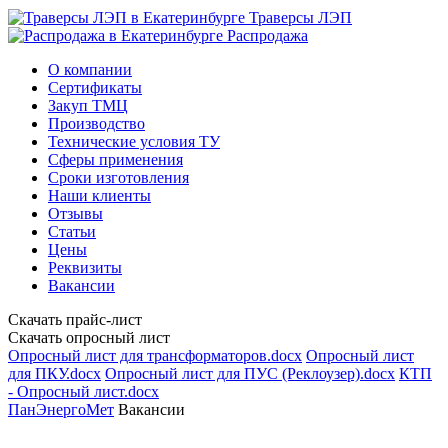
Траверсы ЛЭП
Распродажа
О компании
Сертификаты
Закуп ТМЦ
Производство
Технические условия ТУ
Сферы применения
Сроки изготовления
Наши клиенты
Отзывы
Статьи
Цены
Реквизиты
Вакансии
Скачать прайс-лист
Скачать опросный лист
Опросный лист для трансформаторов.docx
Опросный лист
для ПКУ.docx
Опросный лист для ПУС (Реклоузер).docx
КТП
- Опросный лист.docx
ПанЭнергоМет
Вакансии