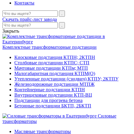
Контакты
Скачать прайс-лист завода
Закрыть
Комплектные трансформаторные подстанции
Киосковые подстанция КТПН; 2КТПН
Столбовые подстанции КТПС; СТП
Мачтовые подстанции КТПм; МТП
Малогабаритная подстанция КТПМ(О)
Утепленные подстанции (сэндвич) КТПУ; 2КТПУ
Железнодорожные подстанции МТПЖ
Контейнерные подстанции КТПН
Внутрицеховые подстанции КТП-ВЦ
Подстанции для прогрева бетона
Бетонные подстанции БКТП, 2БКТП
Силовые
трансформаторы
Масляные трансформаторы