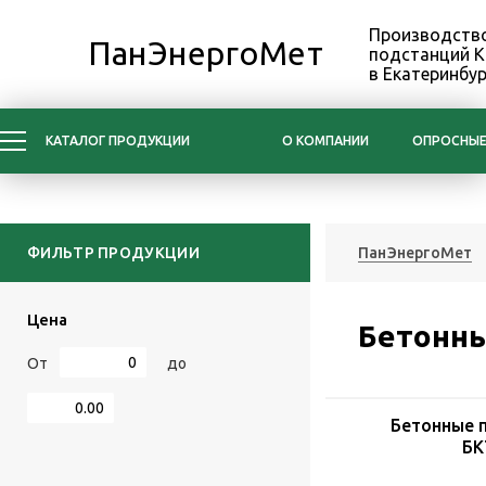
Производство
ПанЭнергоМет
подстанций 
в Екатеринбур
КАТАЛОГ ПРОДУКЦИИ
О КОМПАНИИ
ОПРОСНЫЕ
ФИЛЬТР ПРОДУКЦИИ
ПанЭнергоМет
Цена
Бетонны
От
до
Бетонные 
БК