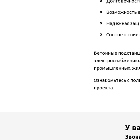
Долговечность
Возможность а
Надежная защи
Соответствие 
Бетонные подстанц
электроснабжению. 
промышленных, жил
Ознакомьтесь с по
проекта.
У в
Звон