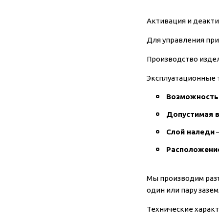
Активация и деакт
Для управления при
Производство изде
Эксплуатационные 
Возможность 
Допустимая в
Слой наледи
–
Расположение
Мы производим раз
один или пару зазе
Технические характ