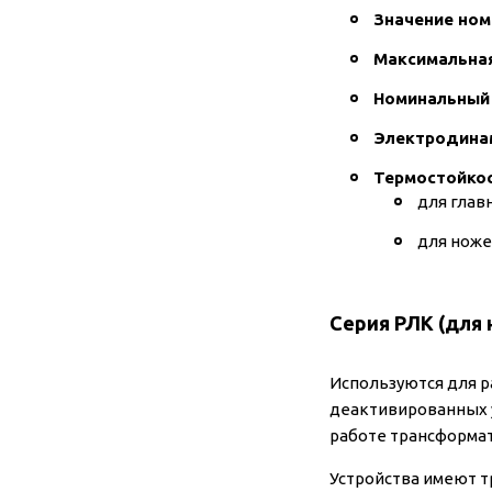
Значение ном
Максимальная
Номинальный
Электродина
Термостойко
для главн
для ноже
Серия РЛК (для 
Используются для ра
деактивированных у
работе трансформат
Устройства имеют т