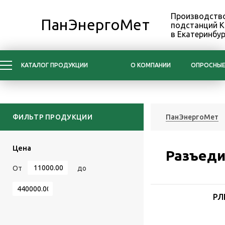
Производство
ПанЭнергоМет
подстанций 
в Екатеринбур
КАТАЛОГ ПРОДУКЦИИ
О КОМПАНИИ
ОПРОСНЫЕ
ФИЛЬТР ПРОДУКЦИИ
ПанЭнергоМет
Цена
Разъед
От
до
РЛ