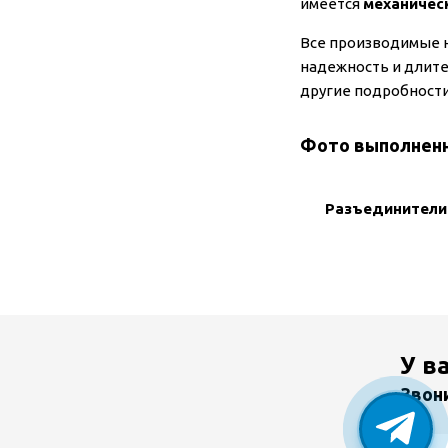
имеется
механичес
Все производимые н
надежность и длите
другие подробност
Фото выполнен
Разъединител
У в
Звон