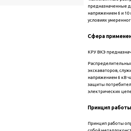
предназначенные дл
напряжением 6 и 10
условиях умеренного
Сфера примене
КРУ ВКЭ предназнач
Распределительный
экскаваторов, служ
напряжением 6 кВ ч
защиты потребителе
электрических цепе
Принцип работ
Принцип работы опр
собой металлоконст