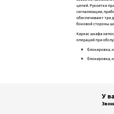
цепей. Рукоятки пр
сигнализации, приб
обеспечивают три д
боковой стороны
Каркас шкафа непо
операций при обсл
блокировка, 
блокировка, 
У в
Звон