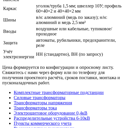
уголок/труба 1,5 мм; швеллер 10У; профиль
Каркас
60×40×2 и 40×40×2 мм
в/н: алюминий (медь по заказу); н/н:
Шины
алюминий и медь 2,5 мм²
воздушные или кабельные, тупиковое/
Вводы
проходное
автоматы, рубильники, предохранители,
Защита
реле
Учёт
НН (стандартно), ВН (по запросу)
электроэнергии
Цена формируется по конфигурации и опросному листу.
Свяжитесь с нами через форму или по телефону для
получения проектного расчёта, сроков поставки, монтажа и
пусконаладочных работ.
Комплектные трансформаторные подстанции
Силовые трансформаторы
Трансформаторы напряжения
Трансформаторы тока
Электрощитовое оборудование 0,4кВ
Распределительные устройства 6-10кВ
Пункты коммерческого учета