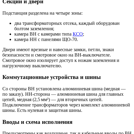
Секции и двери
Подстанция разделена на четыре зоны:
два трансформаторных отсека, каждый оборудован
болтом заземления;
камера ВН с камерами типа
КСО
;
камера НН с панелями ЩО‑70.
Двери имеют врезные и навесные замки, петли, знаки
безопасности и смотровое окно на ВН‑выключателе.
Смотровое окно изолирует доступ к ножам заземления и
нагрузочному выключателю.
Коммутационные устройства и шины
Со стороны ВН установлена алюминиевая шина (медная —
по заказу). НН‑сторона — алюминиевая шина для главных
цепей, медная (2,5 мм²) — для вторичных цепей.
Подключение трансформаторов через комплект алюминиевой
шины. Есть нулевая и защитная шины.
Вводы и схема исполнения
Предусмотрены как воздушные, так и кабельные вводы по ВН