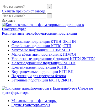
Скачать прайс-лист завода
Закрыть
Комплектные трансформаторные подстанции
Киосковые подстанция КТПН; 2КТПН
Столбовые подстанции КТПС; СТП
Мачтовые подстанции КТПм; МТП
Малогабаритная подстанция КТПМ(О)
Утепленные подстанции (сэндвич) КТПУ; 2КТПУ
Железнодорожные подстанции МТПЖ
Контейнерные подстанции КТПН
Внутрицеховые подстанции КТП-ВЦ
Подстанции для прогрева бетона
Бетонные подстанции БКТП, 2БКТП
Силовые
трансформаторы
Масляные трансформаторы
Сухие трансформаторы