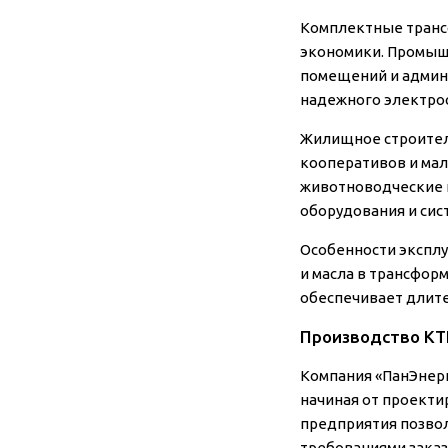
Комплектные транс
экономики.
Промыш
помещений и админ
надежного электрос
Жилищное строите
кооперативов и ма
животноводческие 
оборудования и сис
Особенности эксплу
и масла в трансфор
обеспечивает длите
Производство КТ
Компания «ПанЭнер
начиная от проекти
предприятия позвол
требованиями заказ