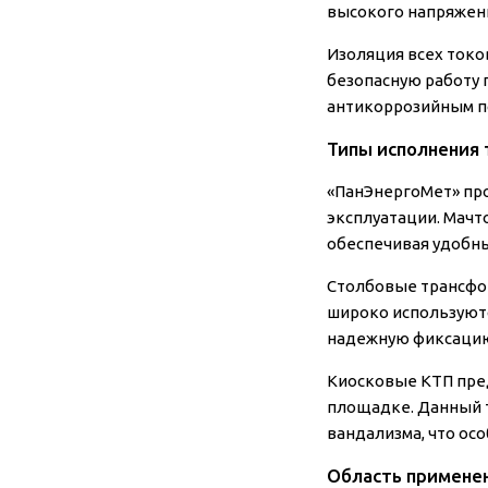
высокого напряжени
Изоляция всех токо
безопасную работу 
антикоррозийным по
Типы исполнения
«ПанЭнергоМет» про
эксплуатации.
Мачт
обеспечивая удобн
Столбовые трансфо
широко используютс
надежную фиксацию
Киосковые КТП
пре
площадке. Данный 
вандализма, что осо
Область применен