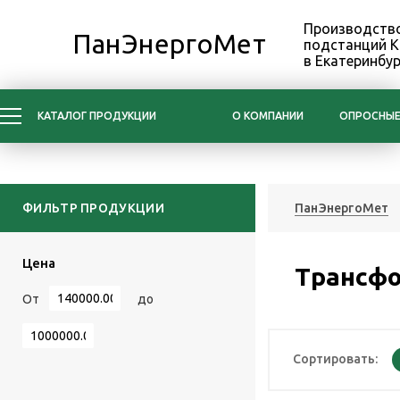
Производство
ПанЭнергоМет
подстанций 
в Екатеринбур
КАТАЛОГ ПРОДУКЦИИ
О КОМПАНИИ
ОПРОСНЫЕ
ФИЛЬТР ПРОДУКЦИИ
ПанЭнергоМет
Цена
Трансфо
От
до
Сортировать: