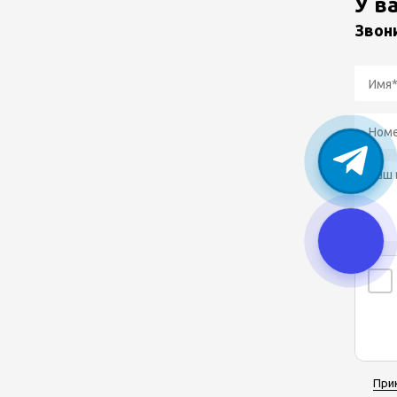
У в
Звон
При