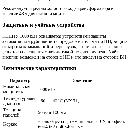
Рекомендуется режим холостого хода трансформатора в
течение 48 ч для стабилизации.
Защитные и учётные устройства
КТПНУ 1000 кВа оснащается устройствами защиты —
автоматы или рубильники с предохранителями по НН, защита
от коротких замыканий и перегрузок, а при заказе — фидер
уличного освещения с автоматикой по сигналу реле. Учёт
энергии возможен на стороне НН и (по заказу) на стороне ВН.
Технические характеристики
Параметр
Значение
Номинальная
1000 кВа
мощность
Температурный
−60…+40 °C (УХЛ1)
диапазон
Толщина
50 или 100 мм
панелей
уголок/труба 1,5 мм; швеллер 10У; профиль
Каркас
60×40×2 и 40×40×2 мм