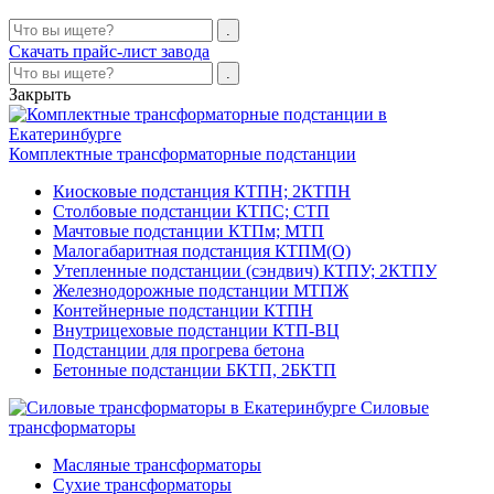
Скачать прайс-лист завода
Закрыть
Комплектные трансформаторные подстанции
Киосковые подстанция КТПН; 2КТПН
Столбовые подстанции КТПС; СТП
Мачтовые подстанции КТПм; МТП
Малогабаритная подстанция КТПМ(О)
Утепленные подстанции (сэндвич) КТПУ; 2КТПУ
Железнодорожные подстанции МТПЖ
Контейнерные подстанции КТПН
Внутрицеховые подстанции КТП-ВЦ
Подстанции для прогрева бетона
Бетонные подстанции БКТП, 2БКТП
Силовые
трансформаторы
Масляные трансформаторы
Сухие трансформаторы