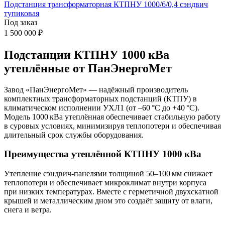
Подстанция трансформаторная КТПНУ 1000/6/0,4 сэндвич
тупиковая
Под заказ
1 500 000 ₽
Подстанции КТПНУ 1000 кВа
утеплённые от ПанЭнергоМет
Завод «ПанЭнергоМет» — надёжный производитель
комплектных трансформаторных подстанций (КТПУ) в
климатическом исполнении УХЛ1 (от –60 °C до +40 °C).
Модель 1000 кВа утеплённая обеспечивает стабильную работу
в суровых условиях, минимизируя теплопотери и обеспечивая
длительный срок службы оборудования.
Преимущества утеплённой КТПНУ 1000 кВа
Утепление сэндвич‑панелями толщиной 50–100 мм снижает
теплопотери и обеспечивает микроклимат внутри корпуса
при низких температурах. Вместе с герметичной двухскатной
крышей и металлическим дном это создаёт защиту от влаги,
снега и ветра.