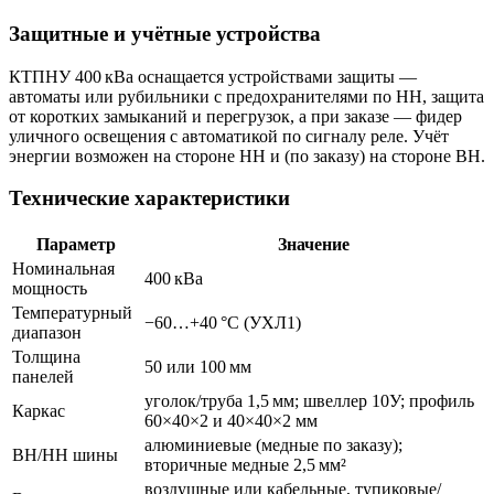
Защитные и учётные устройства
КТПНУ 400 кВа оснащается устройствами защиты —
автоматы или рубильники с предохранителями по НН, защита
от коротких замыканий и перегрузок, а при заказе — фидер
уличного освещения с автоматикой по сигналу реле. Учёт
энергии возможен на стороне НН и (по заказу) на стороне ВН.
Технические характеристики
Параметр
Значение
Номинальная
400 кВа
мощность
Температурный
−60…+40 °C (УХЛ1)
диапазон
Толщина
50 или 100 мм
панелей
уголок/труба 1,5 мм; швеллер 10У; профиль
Каркас
60×40×2 и 40×40×2 мм
алюминиевые (медные по заказу);
ВН/НН шины
вторичные медные 2,5 мм²
воздушные или кабельные, тупиковые/