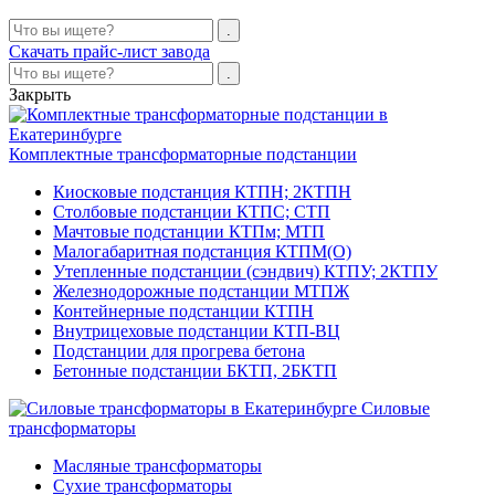
Скачать прайс-лист завода
Закрыть
Комплектные трансформаторные подстанции
Киосковые подстанция КТПН; 2КТПН
Столбовые подстанции КТПС; СТП
Мачтовые подстанции КТПм; МТП
Малогабаритная подстанция КТПМ(О)
Утепленные подстанции (сэндвич) КТПУ; 2КТПУ
Железнодорожные подстанции МТПЖ
Контейнерные подстанции КТПН
Внутрицеховые подстанции КТП-ВЦ
Подстанции для прогрева бетона
Бетонные подстанции БКТП, 2БКТП
Силовые
трансформаторы
Масляные трансформаторы
Сухие трансформаторы