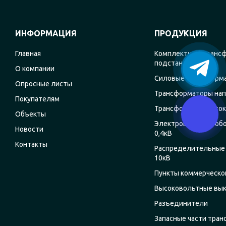
ИНФОРМАЦИЯ
ПРОДУКЦИЯ
Главная
Комплектные транс
подстанции
О компании
Силовые трансформ
Опросные листы
Трансформаторы на
Покупателям
Трансформаторы ток
Объекты
Электрощитовое об
Новости
0,4кВ
Контакты
Распределительные 
10кВ
Пункты коммерческог
Высоковольтные вы
Разъединители
Запасные части тра