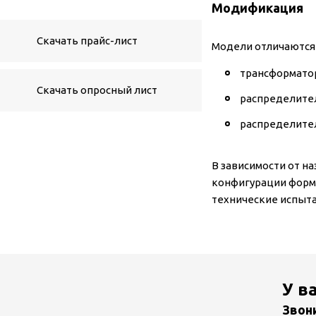
Модификация
Скачать прайс-лист
Модели отличаются 
трансформатор
Скачать опросный лист
распределител
распределител
В зависимости от н
конфигурации форми
технические испыта
У в
Звон