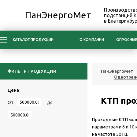
Производство
ПанЭнергоМет
подстанций 
в Екатеринбур
КАТАЛОГ ПРОДУКЦИИ
О КОМПАНИИ
ОПРОСНЫЕ
ФИЛЬТР ПРОДУКЦИИ
ПанЭнергоМет
Однотран
Цена
КТП про
От
до
Проходные КТП мощ
параметрами 6 и 10 
на частоте 50 Гц.