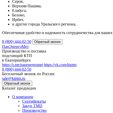
Серов,
Верхняя Пышма,
Елабуга,
Белово,
Ирбит,
и другие города Уральского региона,
Обеспечивая удобство и надежность сотрудничества для наших 
8 (800) 444-02-50
ПанЭнергоМет
Производство и поставка
подстанций КТП
в Екатеринбурге
https://t.me/panenergomet
https://vk.com/ktptm
8 (800) 444-02-50
Бесплатный звонок по России
sale@ktptm.ru
Каталог продукции
О компании
Сертификаты
Закуп ТМЦ
Производство