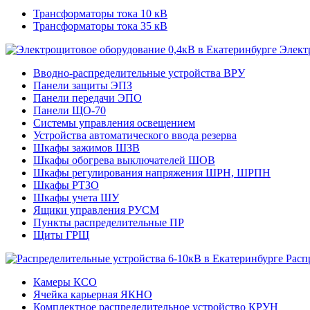
Трансформаторы тока 10 кВ
Трансформаторы тока 35 кВ
Элект
Вводно-распределительные устройства ВРУ
Панели защиты ЭПЗ
Панели передачи ЭПО
Панели ЩО-70
Системы управления освещением
Устройства автоматического ввода резерва
Шкафы зажимов ШЗВ
Шкафы обогрева выключателей ШОВ
Шкафы регулирования напряжения ШРН, ШРПН
Шкафы РТЗО
Шкафы учета ШУ
Ящики управления РУСМ
Пункты распределительные ПР
Щиты ГРЩ
Расп
Камеры КСО
Ячейка карьерная ЯКНО
Комплектное распределительное устройство КРУН