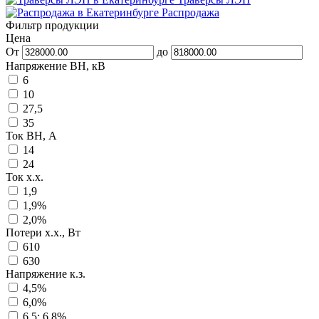
Распродажа
Фильтр продукции
Цена
От
до
Напряжение ВН, кВ
6
10
27,5
35
Ток ВН, А
14
24
Ток х.х.
1,9
1,9%
2,0%
Потери х.х., Вт
610
630
Напряжение к.з.
4,5%
6,0%
6.5; 6.8%