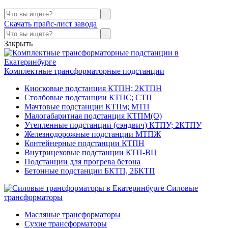
Скачать прайс-лист завода
Закрыть
Комплектные трансформаторные подстанции
Киосковые подстанция КТПН; 2КТПН
Столбовые подстанции КТПС; СТП
Мачтовые подстанции КТПм; МТП
Малогабаритная подстанция КТПМ(О)
Утепленные подстанции (сэндвич) КТПУ; 2КТПУ
Железнодорожные подстанции МТПЖ
Контейнерные подстанции КТПН
Внутрицеховые подстанции КТП-ВЦ
Подстанции для прогрева бетона
Бетонные подстанции БКТП, 2БКТП
Силовые
трансформаторы
Масляные трансформаторы
Сухие трансформаторы