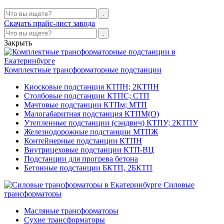
Скачать прайс-лист завода
Закрыть
Комплектные трансформаторные подстанции
Киосковые подстанция КТПН; 2КТПН
Столбовые подстанции КТПС; СТП
Мачтовые подстанции КТПм; МТП
Малогабаритная подстанция КТПМ(О)
Утепленные подстанции (сэндвич) КТПУ; 2КТПУ
Железнодорожные подстанции МТПЖ
Контейнерные подстанции КТПН
Внутрицеховые подстанции КТП-ВЦ
Подстанции для прогрева бетона
Бетонные подстанции БКТП, 2БКТП
Силовые
трансформаторы
Масляные трансформаторы
Сухие трансформаторы