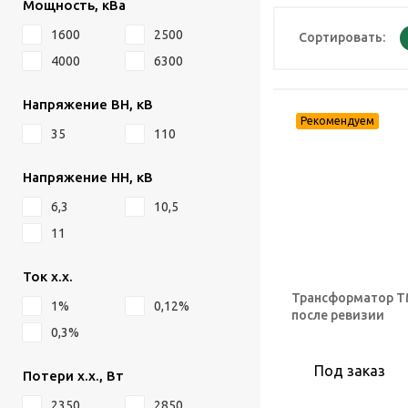
Мощность, кВа
1600
2500
Сортировать:
4000
6300
Напряжение ВН, кВ
35
110
Напряжение НН, кВ
6,3
10,5
11
Ток х.х.
Трансформатор ТМ
1%
0,12%
после ревизии
0,3%
Под заказ
Потери х.х., Вт
2350
2850