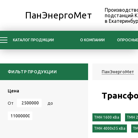
Производство
ПанЭнергоМет
подстанций 
в Екатеринбур
КАТАЛОГ ПРОДУКЦИИ
О КОМПАНИИ
ОПРОСНЫЕ
ФИЛЬТР ПРОДУКЦИИ
ПанЭнергоМет
Цена
Трансф
От
до
ТМН 1600 кВа
ТМН 2
ТМН 4000x35 кВа
ТМ