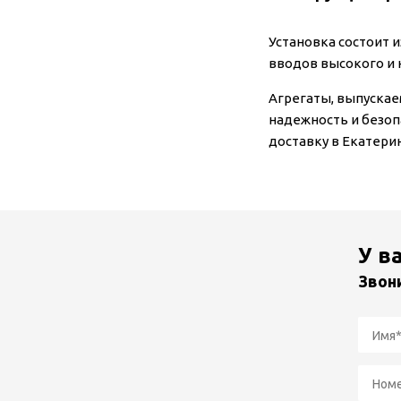
Установка состоит 
вводов высокого и 
Агрегаты, выпускае
надежность и безоп
доставку в Екатерин
У в
Звон