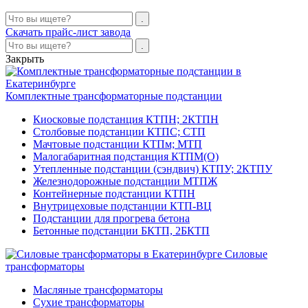
Скачать прайс-лист завода
Закрыть
Комплектные трансформаторные подстанции
Киосковые подстанция КТПН; 2КТПН
Столбовые подстанции КТПС; СТП
Мачтовые подстанции КТПм; МТП
Малогабаритная подстанция КТПМ(О)
Утепленные подстанции (сэндвич) КТПУ; 2КТПУ
Железнодорожные подстанции МТПЖ
Контейнерные подстанции КТПН
Внутрицеховые подстанции КТП-ВЦ
Подстанции для прогрева бетона
Бетонные подстанции БКТП, 2БКТП
Силовые
трансформаторы
Масляные трансформаторы
Сухие трансформаторы