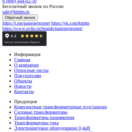
8 (800) 444-02-50
Бесплатный звонок по России
sale@ktptm.ru
https://t.me/panenergomet
https://vk.com/ktptm
https://www.avito.ru/brands/panenergomet/
Информация
Главная
О компании
Опросные листы
Покупателям
Объекты
Новости
Контакты
Продукция
Комплектные трансформаторные подстанции
Силовые трансформаторы
Трансформаторы напряжения
Трансформаторы тока
Электрощитовое оборудование 0,4кВ