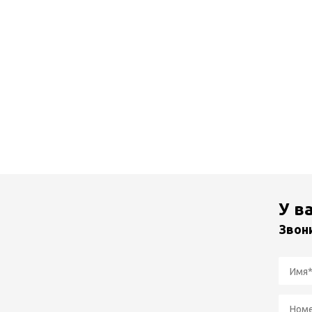
У в
Звон