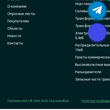
подстанции
О компании
Силовые трансформ
Опросные листы
Трансформаторы на
Покупателям
Трансформаторы ток
Объекты
Электрощитовое об
Новости
0,4кВ
Контакты
Распределительные 
10кВ
Пункты коммерческог
Высоковольтные вы
Разъединители
Запасные части тра
ПанЭнергоМет © 2006-2026, Екатеринбург
Политика конфиде