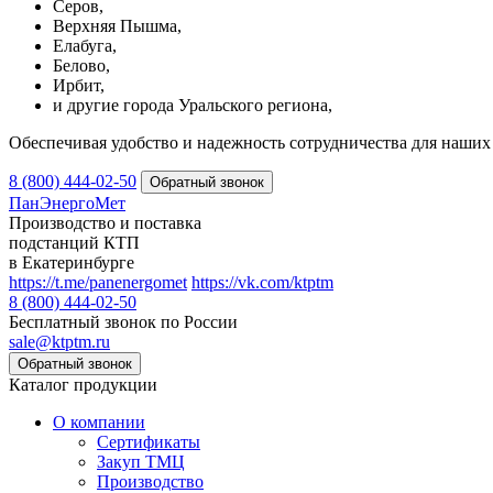
Серов,
Верхняя Пышма,
Елабуга,
Белово,
Ирбит,
и другие города Уральского региона,
Обеспечивая удобство и надежность сотрудничества для наших 
8 (800) 444-02-50
ПанЭнергоМет
Производство и поставка
подстанций КТП
в Екатеринбурге
https://t.me/panenergomet
https://vk.com/ktptm
8 (800) 444-02-50
Бесплатный звонок по России
sale@ktptm.ru
Каталог продукции
О компании
Сертификаты
Закуп ТМЦ
Производство