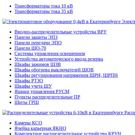
Трансформаторы тока 10 кВ
Трансформаторы тока 35 кВ
Элект
Вводно-распределительные устройства ВРУ
Панели защиты ЭПЗ
Панели передачи ЭПО
Панели ЩО-70
Системы управления освещением
Устройства автоматического ввода резерва
Шкафы зажимов ШЗВ
Шкафы обогрева выключателей ШОВ
Шкафы регулирования напряжения ШРН, ШРПН
Шкафы РТЗО
Шкафы учета ШУ
Ящики управления РУСМ
Пункты распределительные ПР
Щиты ГРЩ
Расп
Камеры КСО
Ячейка карьерная ЯКНО
Комплектное распределительное устройство КРУН