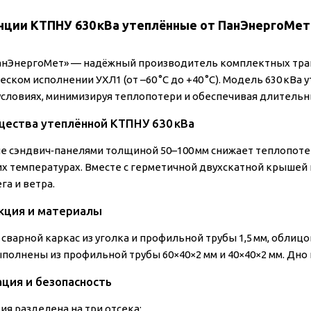
нции КТПНУ 630 кВа утеплённые от ПанЭнергоМет
анЭнергоМет» — надёжный производитель комплектных тра
ском исполнении УХЛ1 (от –60 °C до +40 °C). Модель 630 кВа
условиях, минимизируя теплопотери и обеспечивая длительн
ества утеплённой КТПНУ 630 кВа
е сэндвич‑панелями толщиной 50–100 мм снижает теплопоте
их температурах. Вместе с герметичной двухскатной крышей 
ега и ветра.
кция и материалы
 сварной каркас из уголка и профильной трубы 1,5 мм, облиц
полнены из профильной трубы 60×40×2 мм и 40×40×2 мм. Дно
ция и безопасность
ия разделена на три отсека: