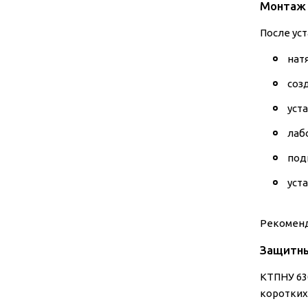
Монтаж 
После ус
нат
соз
уст
лаб
под
уст
Рекоменд
Защитны
КТПНУ 63
коротких 