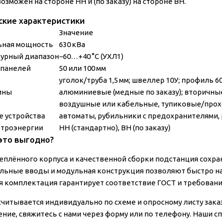
озможен на стороне НН и (по заказу) на стороне ВН.
ские характеристики
р
Значение
ьная мощность
630 кВа
урный диапазон
−60…+40 °C (УХЛ1)
 панелей
50 или 100 мм
уголок/труба 1,5 мм; швеллер 10У; профиль 6
ины
алюминиевые (медные по заказу); вторичные
воздушные или кабельные, тупиковые/про
 устройства
автоматы, рубильники с предохранителями,
ктроэнергии
НН (стандартно), ВН (по заказу)
это выгодно?
утеплённого корпуса и качественной сборки подстанция сохра
льные вводы и модульная конструкция позволяют быстро на
я комплектация гарантирует соответствие ГОСТ и требовани
считывается индивидуально по схеме и опросному листу зак
ние, свяжитесь с нами через форму или по телефону. Наши 