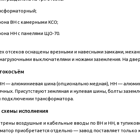
нсформаторный;
рона ВН с камерными КСО;
рона НН с панелями ЩО‑70.
ех отсеков оснащены врезными и навесными замками, механ
 нагрузочными выключателями и ножами заземления. На двер
токосъём
ВН — алюминиевая шина (опционально медная), НН — алюмини
ичных. Присутствуют земляная и нулевая шины, болты зазе
 подключении трансформатора.
 схемы исполнения
трены воздушные и кабельные вводы по ВН и НН, в тупиков
матор приобретается отдельно — завод поставляет только 