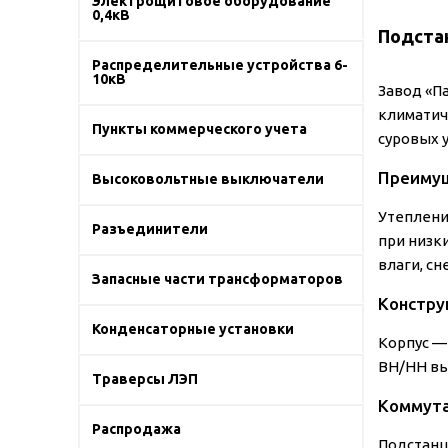
Электрощитовое оборудование
0,4кВ
Подста
Распределительные устройства 6-
10кВ
Завод «П
климатиче
Пункты коммерческого учета
суровых 
Преимущ
Высоковольтные выключатели
Утеплени
Разъединители
при низк
влаги, сн
Запасные части трансформаторов
Констру
Конденсаторные установки
Корпус —
ВН/НН вы
Траверсы ЛЭП
Коммута
Распродажа
Подстанц