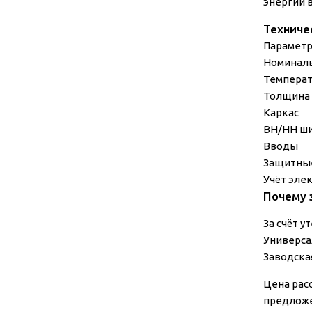
энергии в
Техниче
Парамет
Номинал
Температ
Толщина
Каркас
ВН/НН ш
Вводы
Защитные
Учёт эле
Почему 
За счёт 
Универса
Заводска
Цена рас
предложе