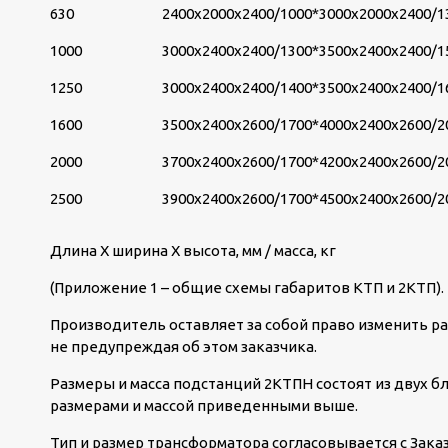
630
2400х2000х2400/1000*
3000х2000х2400/1
1000
3000х2400х2400/1300*
3500х2400х2400/1
1250
3000х2400х2400/1400*
3500х2400х2400/1
1600
3500х2400х2600/1700*
4000х2400х2600/2
2000
3700х2400х2600/1700*
4200х2400х2600/2
2500
3900х2400х2600/1700*
4500х2400х2600/2
Длина Х ширина Х высота, мм / масса, кг
(Приложение 1 – общие схемы габаритов КТП и 2КТП).
Производитель оставляет за собой право изменить ра
не предупреждая об этом заказчика.
Размеры и масса подстанций 2КТПН состоят из двух бл
размерами и массой приведенными выше.
Тип и размер трансформатора согласовывается с Зака