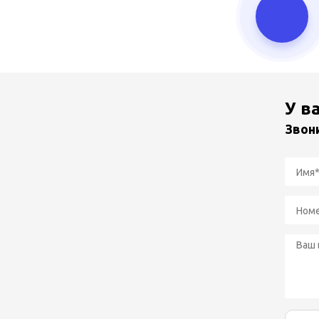
У в
Звон