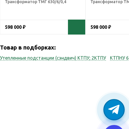
Трансформатор ТМГ 630/6/0,4
Трансформатор ТМ
598 000 ₽
598 000 ₽
Товар в подборках:
Утепленные подстанции (сэндвич) КТПУ; 2КТПУ
КТПНУ 6
Наши услуги
Реви
Наша компания
оказывает весь спектр
Каль
сопутствующих услуг