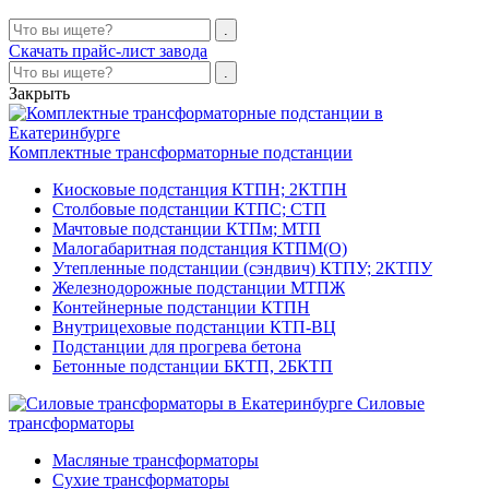
Скачать прайс-лист завода
Закрыть
Комплектные трансформаторные подстанции
Киосковые подстанция КТПН; 2КТПН
Столбовые подстанции КТПС; СТП
Мачтовые подстанции КТПм; МТП
Малогабаритная подстанция КТПМ(О)
Утепленные подстанции (сэндвич) КТПУ; 2КТПУ
Железнодорожные подстанции МТПЖ
Контейнерные подстанции КТПН
Внутрицеховые подстанции КТП-ВЦ
Подстанции для прогрева бетона
Бетонные подстанции БКТП, 2БКТП
Силовые
трансформаторы
Масляные трансформаторы
Сухие трансформаторы