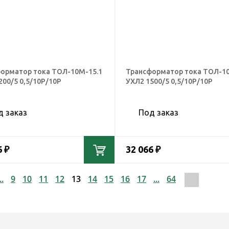
орматор тока ТОЛ-10М-15.1
Трансформатор тока ТОЛ-10
200/5 0,5/10Р/10Р
УХЛ2 1500/5 0,5/10Р/10Р
д заказ
Под заказ
6 ₽
32 066 ₽
..
9
10
11
12
13
14
15
16
17
...
64