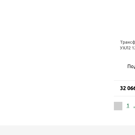
Трансф
УХЛ2 1
По
32 06
1
.