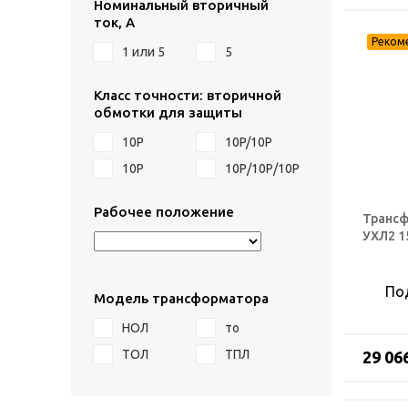
Номинальный вторичный
ток, А
1 или 5
5
Класс точности: вторичной
обмотки для защиты
10P
10P/10P
10Р
10Р/10Р/10Р
Рабочее положение
Трансф
УХЛ2 1
По
Модель трансформатора
НОЛ
то
ТОЛ
ТПЛ
29 06