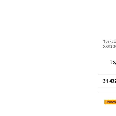
Трансф
УХЛ2 3
По
31 43