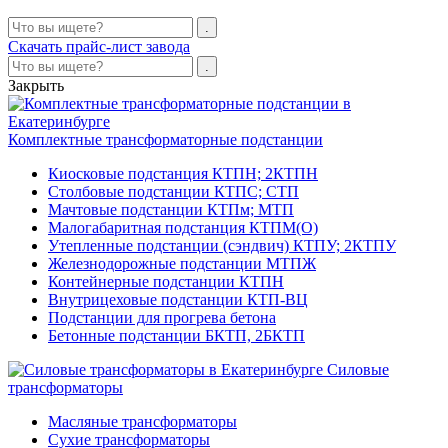
Скачать прайс-лист завода
Закрыть
Комплектные трансформаторные подстанции
Киосковые подстанция КТПН; 2КТПН
Столбовые подстанции КТПС; СТП
Мачтовые подстанции КТПм; МТП
Малогабаритная подстанция КТПМ(О)
Утепленные подстанции (сэндвич) КТПУ; 2КТПУ
Железнодорожные подстанции МТПЖ
Контейнерные подстанции КТПН
Внутрицеховые подстанции КТП-ВЦ
Подстанции для прогрева бетона
Бетонные подстанции БКТП, 2БКТП
Силовые
трансформаторы
Масляные трансформаторы
Сухие трансформаторы