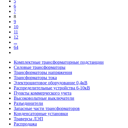
5
6
7
8
9
10
11
12
...
64
Комплектные трансформаторные подстанции
Силовые трансформаторы
Трансформаторы напряжения
Трансформаторы тока
Электрощитовое оборудование 0,4кВ
Распределительные устройства 6-10кВ
Пункты коммерческого учета
Высоковольтные выключатели
Разъединители
Запасные части трансформаторов
Конденсаторные установки
Траверсы ЛЭП
Распродажа