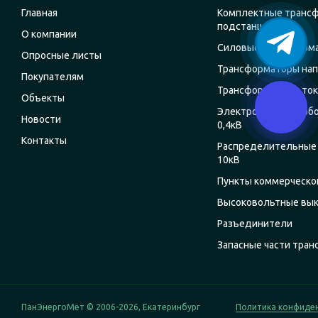
Главная
Комплектные транс
подстанции
О компании
Силовые трансформ
Опросные листы
Трансформаторы на
Покупателям
Трансформаторы ток
Объекты
Электрощитовое об
Новости
0,4кВ
Контакты
Распределительные 
10кВ
Пункты коммерческог
Высоковольтные вы
Разъединители
Запасные части тра
ПанЭнергоМет © 2006-2026, Екатеринбург
Политика конфиде