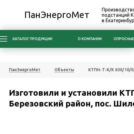
Производство
ПанЭнергоМет
подстанций 
в Екатеринбур
КАТАЛОГ ПРОДУКЦИИ
О КОМПАНИИ
ОПРОСНЫЕ
ПанЭнергоМет
Объекты
КТПН-Т-К/К 630/10/0,
Изготовили и установили КТП
Березовский район, пос. Ши