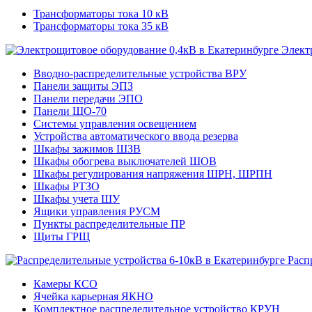
Трансформаторы тока 10 кВ
Трансформаторы тока 35 кВ
Элект
Вводно-распределительные устройства ВРУ
Панели защиты ЭПЗ
Панели передачи ЭПО
Панели ЩО-70
Системы управления освещением
Устройства автоматического ввода резерва
Шкафы зажимов ШЗВ
Шкафы обогрева выключателей ШОВ
Шкафы регулирования напряжения ШРН, ШРПН
Шкафы РТЗО
Шкафы учета ШУ
Ящики управления РУСМ
Пункты распределительные ПР
Щиты ГРЩ
Расп
Камеры КСО
Ячейка карьерная ЯКНО
Комплектное распределительное устройство КРУН