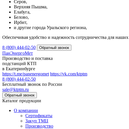
Серов,
Верхняя Пышма,
Елабуга,
Белово,
Ирбит,
и другие города Уральского региона,
Обеспечивая удобство и надежность сотрудничества для наших 
8 (800) 444-02-50
ПанЭнергоМет
Производство и поставка
подстанций КТП
в Екатеринбурге
https://t.me/panenergomet
https://vk.com/ktptm
8 (800) 444-02-50
Бесплатный звонок по России
sale@ktptm.ru
Каталог продукции
О компании
Сертификаты
Закуп ТМЦ
Производство