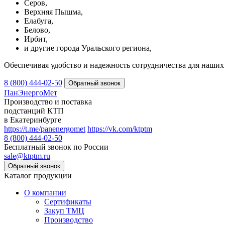
Серов,
Верхняя Пышма,
Елабуга,
Белово,
Ирбит,
и другие города Уральского региона,
Обеспечивая удобство и надежность сотрудничества для наших 
8 (800) 444-02-50
ПанЭнергоМет
Производство и поставка
подстанций КТП
в Екатеринбурге
https://t.me/panenergomet
https://vk.com/ktptm
8 (800) 444-02-50
Бесплатный звонок по России
sale@ktptm.ru
Каталог продукции
О компании
Сертификаты
Закуп ТМЦ
Производство