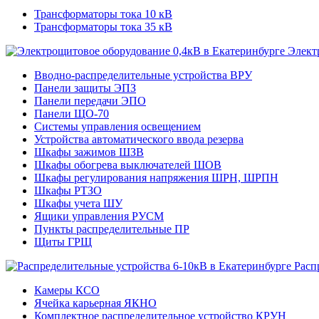
Трансформаторы тока 10 кВ
Трансформаторы тока 35 кВ
Элект
Вводно-распределительные устройства ВРУ
Панели защиты ЭПЗ
Панели передачи ЭПО
Панели ЩО-70
Системы управления освещением
Устройства автоматического ввода резерва
Шкафы зажимов ШЗВ
Шкафы обогрева выключателей ШОВ
Шкафы регулирования напряжения ШРН, ШРПН
Шкафы РТЗО
Шкафы учета ШУ
Ящики управления РУСМ
Пункты распределительные ПР
Щиты ГРЩ
Расп
Камеры КСО
Ячейка карьерная ЯКНО
Комплектное распределительное устройство КРУН