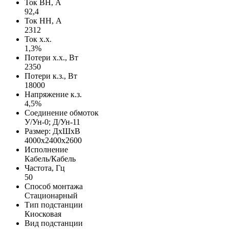
Ток ВН, А
92,4
Ток НН, А
2312
Ток х.х.
1,3%
Потери х.х., Вт
2350
Потери к.з., Вт
18000
Напряжение к.з.
4,5%
Соединение обмоток
У/Ун-0; Д/Ун-11
Размер: ДхШхВ
4000х2400х2600
Исполнение
Кабель/Кабель
Частота, Гц
50
Способ монтажа
Стационарный
Тип подстанции
Киосковая
Вид подстанции