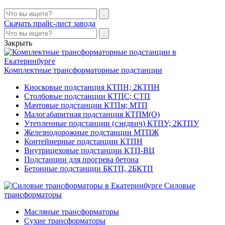
Скачать прайс-лист завода
Закрыть
Комплектные трансформаторные подстанции
Киосковые подстанция КТПН; 2КТПН
Столбовые подстанции КТПС; СТП
Мачтовые подстанции КТПм; МТП
Малогабаритная подстанция КТПМ(О)
Утепленные подстанции (сэндвич) КТПУ; 2КТПУ
Железнодорожные подстанции МТПЖ
Контейнерные подстанции КТПН
Внутрицеховые подстанции КТП-ВЦ
Подстанции для прогрева бетона
Бетонные подстанции БКТП, 2БКТП
Силовые
трансформаторы
Масляные трансформаторы
Сухие трансформаторы