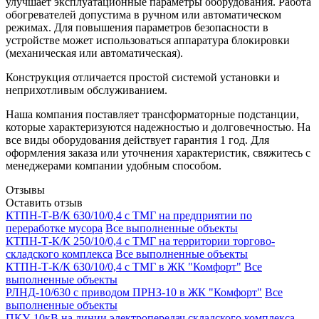
улучшает эксплуатационные параметры оборудования. Работа
обогревателей допустима в ручном или автоматическом
режимах. Для повышения параметров безопасности в
устройстве может использоваться аппаратура блокировки
(механическая или автоматическая).
Конструкция отличается простой системой установки и
неприхотливым обслуживанием.
Наша компания поставляет трансформаторные подстанции,
которые характеризуются надежностью и долговечностью. На
все виды оборудования действует гарантия 1 год. Для
оформления заказа или уточнения характеристик, свяжитесь с
менеджерами компании удобным способом.
Отзывы
Оставить отзыв
КТПН-Т-В/К 630/10/0,4 с ТМГ на предприятии по
переработке мусора
Все выполненные объекты
КТПН-Т-К/К 250/10/0,4 с ТМГ на территории торгово-
складского комплекса
Все выполненные объекты
КТПН-Т-К/К 630/10/0,4 с ТМГ в ЖК "Комфорт"
Все
выполненные объекты
РЛНД-10/630 с приводом ПРНЗ-10 в ЖК "Комфорт"
Все
выполненные объекты
ПКУ-10кВ на линии электропередач складского комплекса