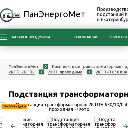
Производство
ПанЭнергоМет
подстанций 
в Екатеринбур
КАТАЛОГ ПРОДУКЦИИ
О КОМПАНИИ
ОПРОСНЫЕ
ПанЭнергоМет
Комплектные трансформаторные по
2КТП, 2КТПн
2КТП проходные
2КТП-П 630 кВа
Подстанция трансформаторна
Рекомендуем