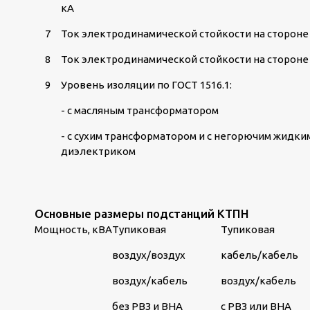
кА
7
Ток электродинамической стойкости на стороне 
8
Ток электродинамической стойкости на стороне 
9
Уровень изоляции по ГОСТ 1516.1:
- с масляным трансформатором
- с сухим трансформатором и с негорючим жидки
диэлектриком
Основные размеры подстанций КТПН
Мощность, кВА
Тупиковая
Тупиковая
воздух/воздух
кабель/кабель
воздух/кабель
воздух/кабель
без РВЗ и ВНА
с РВЗ или ВНА