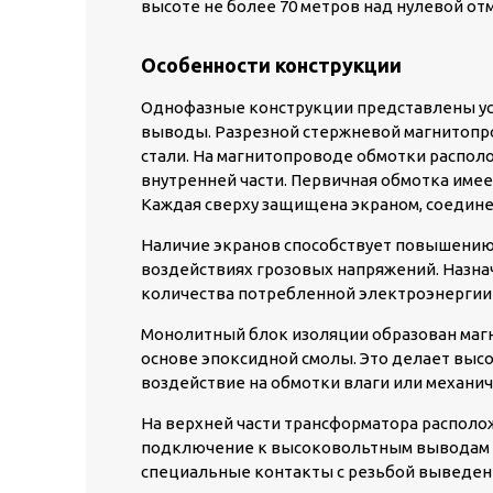
высоте не более 70 метров над нулевой от
Особенности конструкции
Однофазные конструкции представлены ус
выводы. Разрезной стержневой магнитопр
стали. На магнитопроводе обмотки распол
внутренней части. Первичная обмотка имее
Каждая сверху защищена экраном, соедин
Наличие экранов способствует повышению
воздействиях грозовых напряжений. Назнач
количества потребленной электроэнергии 
Монолитный блок изоляции образован маг
основе эпоксидной смолы. Это делает выс
воздействие на обмотки влаги или механич
На верхней части трансформатора располо
подключение к высоковольтным выводам 
специальные контакты с резьбой выведены