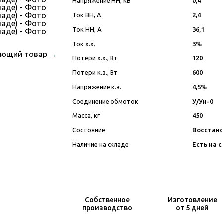
Напряжение НН, кВ
0,4
Ток ВН, А
2,4
Ток НН, А
36,1
Ток х.х.
3%
ующий товар
→
Потери х.х., Вт
120
Потери к.з., Вт
600
Напряжение к.з.
4,5%
Соединение обмоток
У/Ун-0
Масса, кг
450
Состояние
Восстан
Наличие на складе
Есть на 
Собственное
Изготовление
производство
от 5 дней