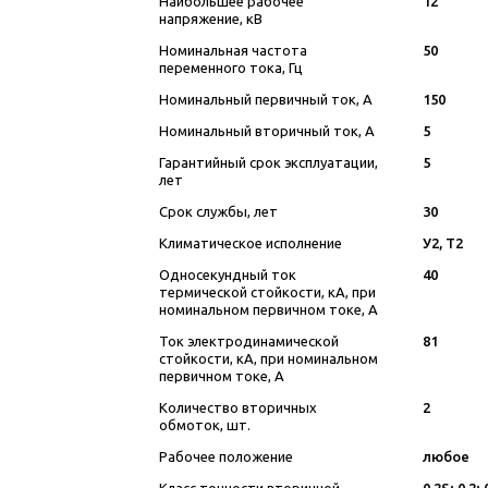
Наибольшее рабочее
12
напряжение, кВ
Номинальная частота
50
переменного тока, Гц
Номинальный первичный ток, А
150
Номинальный вторичный ток, А
5
Гарантийный срок эксплуатации,
5
лет
Срок службы, лет
30
Климатическое исполнение
У2, Т2
Односекундный ток
40
термической стойкости, кА, при
номинальном первичном токе, А
Ток электродинамической
81
стойкости, кА, при номинальном
первичном токе, А
Количество вторичных
2
обмоток, шт.
Рабочее положение
любое