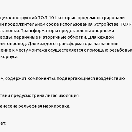
щих конструкций ТОЛ-10 I, которые продемонстрировали
ри продолжительном сроке использования. Устройства ТОЛ-
й установки. Трансформаторы представлены опорными
оды, первичные и вторичные обмотки. Для каждой
нитопровод. Для каждого трансформатора назначение
пление к месту монтажа осуществляется с помощью резьбовы
корпуса.
ом, содержит компоненты, подвергающиеся воздействию
твий предусмотрена литая изоляция;
анесена рельефная маркировка.
ет: