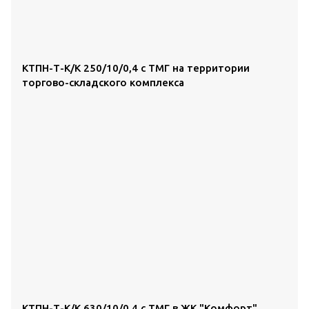
КТПН-Т-К/К 250/10/0,4 с ТМГ на территории
торгово-складского комплекса
КТПН-Т-К/К 630/10/0,4 с ТМГ в ЖК "Комфорт"