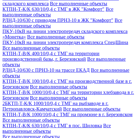
складского комплекса
Все выполненные объекты
КТПН-Т-К/К 630/10/0,4 с ТМГ в ЖК "Комфорт"
Все
выполненные объекты
РЛНД-10/630 с приводом ПРНЗ-10 в ЖК "Комфорт"
Все
выполненные объекты
ПКУ-10кВ на линии электропередач складского комплекса
«Монетка»
Все выполненные объекты
ПКУ-10кВ на линии электропередач комплекса СпецШина
Все выполненные объекты
КТПН-Т-В/К 400/10/0,4 с ТМГ на территории
производственной базы, г. Березовский
Все выполненные
объекты
РЛНД-10/630 с ПРНЗ-10 на трассе ЕКАД
Все выполненные
объекты
КТПН-Т-В/К 100/10/0,4 с ТМГ на производственной базе в г.
Березовском
Все выполненные объекты
КТПН-Т-В/К 1000/10/0,4 с ТМГ на территории хлебзавода в г.
Березовском
Все выполненные объекты
2БКТП-Т-К/К 1000/10/0,4 с ТМГ на рыбзаводе в г.
Петропавловск-Камчатский
Все выполненные объекты
КТПН-Т-В/К 1000/10/0,4 с ТМГ на промзоне в г. Березовском
Все выполненные объекты
КТПН-Т-К/К 630/10/0,4 с ТМГ в пос. Шиловка
Все
выполненные объекты
Все выполненные объекты