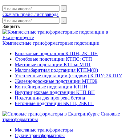
Скачать прайс-лист завода
Закрыть
Комплектные трансформаторные подстанции
Киосковые подстанция КТПН; 2КТПН
Столбовые подстанции КТПС; СТП
Мачтовые подстанции КТПм; МТП
Малогабаритная подстанция КТПМ(О)
Утепленные подстанции (сэндвич) КТПУ; 2КТПУ
Железнодорожные подстанции МТПЖ
Контейнерные подстанции КТПН
Внутрицеховые подстанции КТП-ВЦ
Подстанции для прогрева бетона
Бетонные подстанции БКТП, 2БКТП
Силовые
трансформаторы
Масляные трансформаторы
Сухие трансформаторы