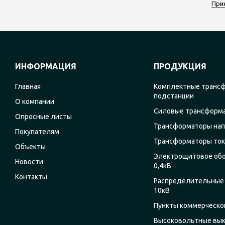
При
ИНФОРМАЦИЯ
ПРОДУКЦИЯ
Главная
Комплектные транс
подстанции
О компании
Силовые трансформ
Опросные листы
Трансформаторы на
Покупателям
Трансформаторы ток
Объекты
Электрощитовое об
Новости
0,4кВ
Контакты
Распределительные 
10кВ
Пункты коммерческог
Высоковольтные вы