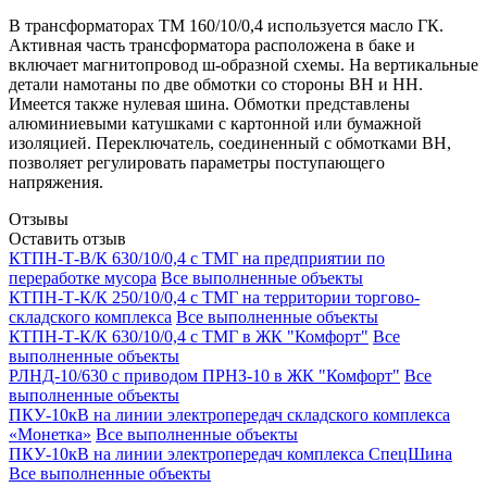
В трансформаторах ТМ 160/10/0,4 используется масло ГК.
Активная часть трансформатора расположена в баке и
включает магнитопровод ш-образной схемы. На вертикальные
детали намотаны по две обмотки со стороны ВН и НН.
Имеется также нулевая шина. Обмотки представлены
алюминиевыми катушками с картонной или бумажной
изоляцией. Переключатель, соединенный с обмотками ВН,
позволяет регулировать параметры поступающего
напряжения.
Отзывы
Оставить отзыв
КТПН-Т-В/К 630/10/0,4 с ТМГ на предприятии по
переработке мусора
Все выполненные объекты
КТПН-Т-К/К 250/10/0,4 с ТМГ на территории торгово-
складского комплекса
Все выполненные объекты
КТПН-Т-К/К 630/10/0,4 с ТМГ в ЖК "Комфорт"
Все
выполненные объекты
РЛНД-10/630 с приводом ПРНЗ-10 в ЖК "Комфорт"
Все
выполненные объекты
ПКУ-10кВ на линии электропередач складского комплекса
«Монетка»
Все выполненные объекты
ПКУ-10кВ на линии электропередач комплекса СпецШина
Все выполненные объекты