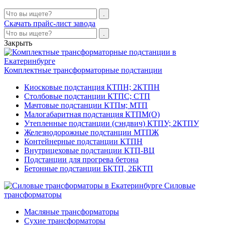
Скачать прайс-лист завода
Закрыть
Комплектные трансформаторные подстанции
Киосковые подстанция КТПН; 2КТПН
Столбовые подстанции КТПС; СТП
Мачтовые подстанции КТПм; МТП
Малогабаритная подстанция КТПМ(О)
Утепленные подстанции (сэндвич) КТПУ; 2КТПУ
Железнодорожные подстанции МТПЖ
Контейнерные подстанции КТПН
Внутрицеховые подстанции КТП-ВЦ
Подстанции для прогрева бетона
Бетонные подстанции БКТП, 2БКТП
Силовые
трансформаторы
Масляные трансформаторы
Сухие трансформаторы