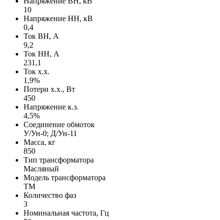
Напряжение ВН, кВ
10
Напряжение НН, кВ
0,4
Ток ВН, А
9,2
Ток НН, А
231,1
Ток х.х.
1,9%
Потери х.х., Вт
450
Напряжение к.з.
4,5%
Соединение обмоток
У/Ун-0; Д/Ун-11
Масса, кг
850
Тип трансформатора
Масляный
Модель трансформатора
ТМ
Количество фаз
3
Номинальная частота, Гц