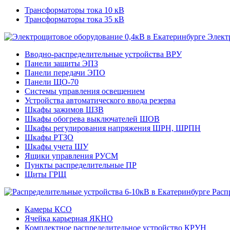
Трансформаторы тока 10 кВ
Трансформаторы тока 35 кВ
Элект
Вводно-распределительные устройства ВРУ
Панели защиты ЭПЗ
Панели передачи ЭПО
Панели ЩО-70
Системы управления освещением
Устройства автоматического ввода резерва
Шкафы зажимов ШЗВ
Шкафы обогрева выключателей ШОВ
Шкафы регулирования напряжения ШРН, ШРПН
Шкафы РТЗО
Шкафы учета ШУ
Ящики управления РУСМ
Пункты распределительные ПР
Щиты ГРЩ
Расп
Камеры КСО
Ячейка карьерная ЯКНО
Комплектное распределительное устройство КРУН