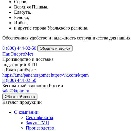
Серов,
Верхняя Пышма,
Елабуга,
Белово,
Ирбит,
и другие города Уральского региона,
Обеспечивая удобство и надежность сотрудничества для наших 
8 (800) 444-02-50
ПанЭнергоМет
Производство и поставка
подстанций КТП
в Екатеринбурге
https://t.me/panenergomet
https://vk.com/ktptm
8 (800) 444-02-50
Бесплатный звонок по России
sale@ktptm.ru
Каталог продукции
О компании
Сертификаты
Закуп ТМЦ
Производство