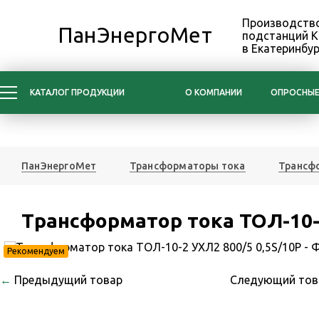
Производство
ПанЭнергоМет
подстанций 
в Екатеринбур
КАТАЛОГ ПРОДУКЦИИ
О КОМПАНИИ
ОПРОСНЫЕ
ПанЭнергоМет
Трансформаторы тока
Трансфо
Трансформатор тока ТОЛ-10-2
Рекомендуем
←
Предыдущий товар
Следующий то