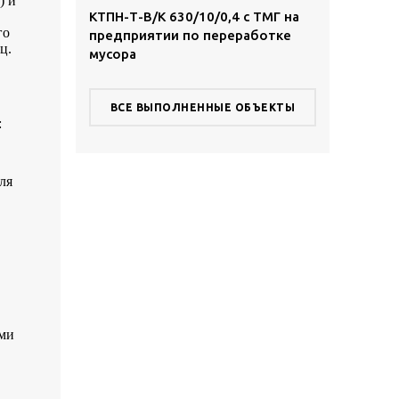
) и
,4 с ТМГ в
КТПН-Т-В/К 630/10/0,4 с ТМГ на
КТПН-Т-К/К 
го
предприятии по переработке
территории
ц.
мусора
комплекса
ВСЕ ВЫПОЛНЕННЫЕ ОБЪЕКТЫ
:
ля
ами