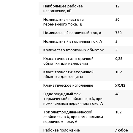
Наибольшее рабочее
12
напряжение, кВ
Номинальная частота
50
переменного тока, Гц
Номинальный первичный ток, А
750
Номинальный вторичный ток, А
5
Количество вторичных обмоток
2
Класс точности: вторичной
0,2S
обмотки для измерений
Класс точности: вторичной
10P
обмотки для защиты
Климатическое исполнение
УХЛ2
Односекундный ток
40
термической стойкости, кА, при
номинальном первичном токе, А
Ток электродинамической
102
стойкости, кА, при номинальном
первичном токе, А
Рабочее положение
любое