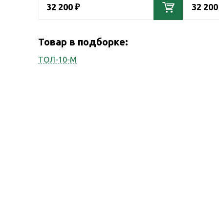
32 200 ₽
32 200
Товар в подборке:
ТОЛ-10-М
Наши услуги
Наша компания
оказывает весь спектр
сопутствующих услуг