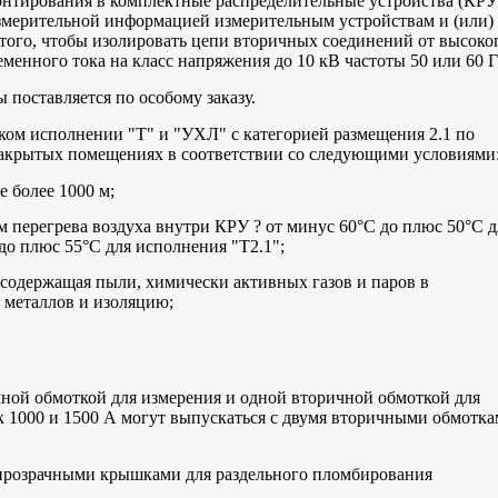
онтирования в комплектные распределительные устройства (КРУ
 измерительной информацией измерительным устройствам и (или)
КТПН-Т-К/К 630/10/0
 того, чтобы изолировать цепи вторичных соединений от высоко
пос. Шиловка
менного тока на класс напряжения до 10 кВ частоты 50 или 60 Г
поставляется по особому заказу.
ком исполнении "Т" и "УХЛ" с категорией размещения 2.1 по
 закрытых помещениях в соответствии со следующими условиями
 более 1000 м;
 перегрева воздуха внутри КРУ ? от минус 60°C до плюс 50°C д
до плюс 55°C для исполнения "Т2.1";
 содержащая пыли, химически активных газов и паров в
 металлов и изоляцию;
ной обмоткой для измерения и одной вторичной обмоткой для
 1000 и 1500 А могут выпускаться с двумя вторичными обмотк
розрачными крышками для раздельного пломбирования