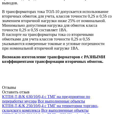
выводов.
В трансформаторах тока ТОЛ-10 допускается использование
вторичных обмоток для учета, классов точности 0,2S и 0,5S со
значением вторичной нагрузки ниже 25% от номинальной.
Минимально допустимая нагрузка для обмоток класса
точности 0,2S и 0,5S составляет 1ВА.
В паспорте на трансформаторы тока со вторичными
обмотками для учета классов точности 0,2S и 0,5S
указываются измеренные токовые и угловые погрешности
при номинальной вторичной нагрузке 1ВА.
Возможно изготовление трансформаторов с РАЗНЫМИ
коэффициентами трансформации вторичных обмоток.
Отзывы
Оставить отзыв
КТПН-Т-В/К 630/10/0,4 с ТМГ на предприятии по
переработке мусора
Все выполненные объекты
КТПН-Т-К/К 250/10/0,4 с ТМГ на территории торгово-
складского комплекса
Все выполненные объекты