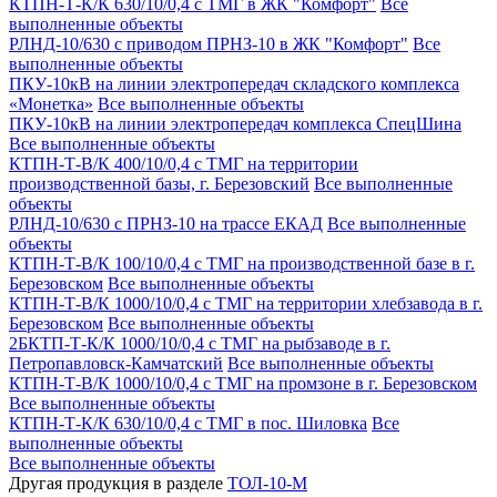
КТПН-Т-К/К 630/10/0,4 с ТМГ в ЖК "Комфорт"
Все
выполненные объекты
РЛНД-10/630 с приводом ПРНЗ-10 в ЖК "Комфорт"
Все
выполненные объекты
ПКУ-10кВ на линии электропередач складского комплекса
«Монетка»
Все выполненные объекты
ПКУ-10кВ на линии электропередач комплекса СпецШина
Все выполненные объекты
КТПН-Т-В/К 400/10/0,4 с ТМГ на территории
производственной базы, г. Березовский
Все выполненные
объекты
РЛНД-10/630 с ПРНЗ-10 на трассе ЕКАД
Все выполненные
объекты
КТПН-Т-В/К 100/10/0,4 с ТМГ на производственной базе в г.
Березовском
Все выполненные объекты
КТПН-Т-В/К 1000/10/0,4 с ТМГ на территории хлебзавода в г.
Березовском
Все выполненные объекты
2БКТП-Т-К/К 1000/10/0,4 с ТМГ на рыбзаводе в г.
Петропавловск-Камчатский
Все выполненные объекты
КТПН-Т-В/К 1000/10/0,4 с ТМГ на промзоне в г. Березовском
Все выполненные объекты
КТПН-Т-К/К 630/10/0,4 с ТМГ в пос. Шиловка
Все
выполненные объекты
Все выполненные объекты
Другая продукция в разделе
ТОЛ-10-М