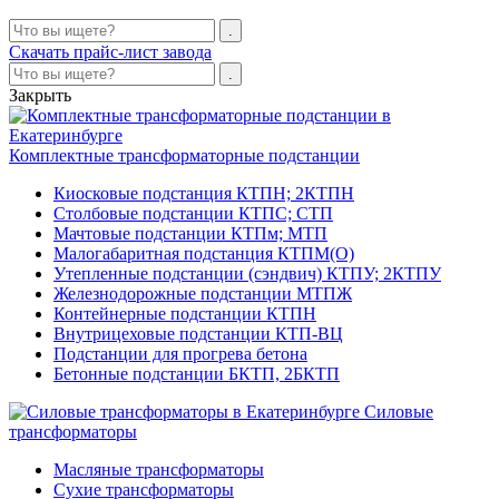
Скачать прайс-лист завода
Закрыть
Комплектные трансформаторные подстанции
Киосковые подстанция КТПН; 2КТПН
Столбовые подстанции КТПС; СТП
Мачтовые подстанции КТПм; МТП
Малогабаритная подстанция КТПМ(О)
Утепленные подстанции (сэндвич) КТПУ; 2КТПУ
Железнодорожные подстанции МТПЖ
Контейнерные подстанции КТПН
Внутрицеховые подстанции КТП-ВЦ
Подстанции для прогрева бетона
Бетонные подстанции БКТП, 2БКТП
Силовые
трансформаторы
Масляные трансформаторы
Сухие трансформаторы