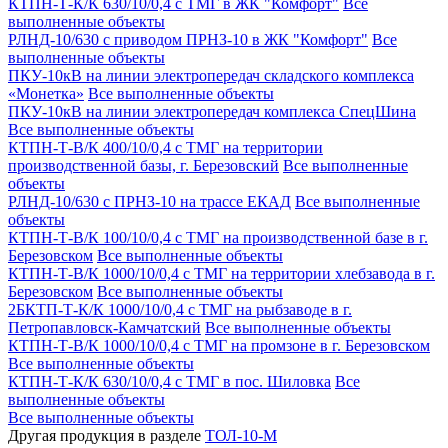
КТПН-Т-К/К 630/10/0,4 с ТМГ в ЖК "Комфорт"
Все
выполненные объекты
РЛНД-10/630 с приводом ПРНЗ-10 в ЖК "Комфорт"
Все
выполненные объекты
ПКУ-10кВ на линии электропередач складского комплекса
«Монетка»
Все выполненные объекты
ПКУ-10кВ на линии электропередач комплекса СпецШина
Все выполненные объекты
КТПН-Т-В/К 400/10/0,4 с ТМГ на территории
производственной базы, г. Березовский
Все выполненные
объекты
РЛНД-10/630 с ПРНЗ-10 на трассе ЕКАД
Все выполненные
объекты
КТПН-Т-В/К 100/10/0,4 с ТМГ на производственной базе в г.
Березовском
Все выполненные объекты
КТПН-Т-В/К 1000/10/0,4 с ТМГ на территории хлебзавода в г.
Березовском
Все выполненные объекты
2БКТП-Т-К/К 1000/10/0,4 с ТМГ на рыбзаводе в г.
Петропавловск-Камчатский
Все выполненные объекты
КТПН-Т-В/К 1000/10/0,4 с ТМГ на промзоне в г. Березовском
Все выполненные объекты
КТПН-Т-К/К 630/10/0,4 с ТМГ в пос. Шиловка
Все
выполненные объекты
Все выполненные объекты
Другая продукция в разделе
ТОЛ-10-М