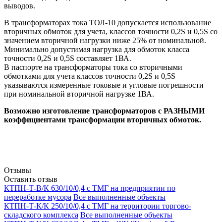
выводов.
В трансформаторах тока ТОЛ-10 допускается использование
вторичных обмоток для учета, классов точности 0,2S и 0,5S со
значением вторичной нагрузки ниже 25% от номинальной.
Минимально допустимая нагрузка для обмоток класса
точности 0,2S и 0,5S составляет 1ВА.
В паспорте на трансформаторы тока со вторичными
обмотками для учета классов точности 0,2S и 0,5S
указываются измеренные токовые и угловые погрешности
при номинальной вторичной нагрузке 1ВА.
Возможно изготовление трансформаторов с РАЗНЫМИ
коэффициентами трансформации вторичных обмоток.
Отзывы
Оставить отзыв
КТПН-Т-В/К 630/10/0,4 с ТМГ на предприятии по
переработке мусора
Все выполненные объекты
КТПН-Т-К/К 250/10/0,4 с ТМГ на территории торгово-
складского комплекса
Все выполненные объекты