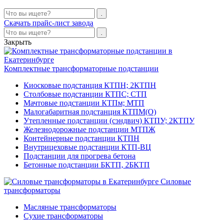
Скачать прайс-лист завода
Закрыть
Комплектные трансформаторные подстанции
Киосковые подстанция КТПН; 2КТПН
Столбовые подстанции КТПС; СТП
Мачтовые подстанции КТПм; МТП
Малогабаритная подстанция КТПМ(О)
Утепленные подстанции (сэндвич) КТПУ; 2КТПУ
Железнодорожные подстанции МТПЖ
Контейнерные подстанции КТПН
Внутрицеховые подстанции КТП-ВЦ
Подстанции для прогрева бетона
Бетонные подстанции БКТП, 2БКТП
Силовые
трансформаторы
Масляные трансформаторы
Сухие трансформаторы