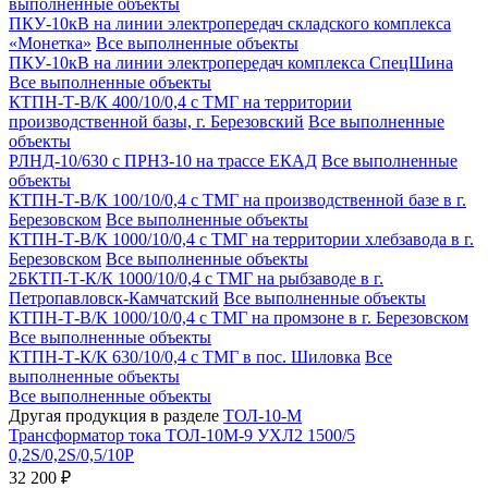
выполненные объекты
ПКУ-10кВ на линии электропередач складского комплекса
«Монетка»
Все выполненные объекты
ПКУ-10кВ на линии электропередач комплекса СпецШина
Все выполненные объекты
КТПН-Т-В/К 400/10/0,4 с ТМГ на территории
производственной базы, г. Березовский
Все выполненные
объекты
РЛНД-10/630 с ПРНЗ-10 на трассе ЕКАД
Все выполненные
объекты
КТПН-Т-В/К 100/10/0,4 с ТМГ на производственной базе в г.
Березовском
Все выполненные объекты
КТПН-Т-В/К 1000/10/0,4 с ТМГ на территории хлебзавода в г.
Березовском
Все выполненные объекты
2БКТП-Т-К/К 1000/10/0,4 с ТМГ на рыбзаводе в г.
Петропавловск-Камчатский
Все выполненные объекты
КТПН-Т-В/К 1000/10/0,4 с ТМГ на промзоне в г. Березовском
Все выполненные объекты
КТПН-Т-К/К 630/10/0,4 с ТМГ в пос. Шиловка
Все
выполненные объекты
Все выполненные объекты
Другая продукция в разделе
ТОЛ-10-М
Трансформатор тока ТОЛ-10М-9 УХЛ2 1500/5
0,2S/0,2S/0,5/10Р
32 200 ₽