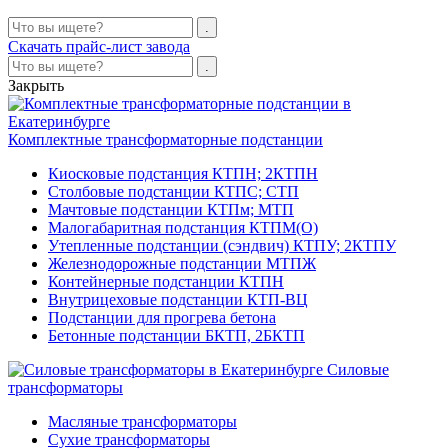
Скачать прайс-лист завода
Закрыть
Комплектные трансформаторные подстанции
Киосковые подстанция КТПН; 2КТПН
Столбовые подстанции КТПС; СТП
Мачтовые подстанции КТПм; МТП
Малогабаритная подстанция КТПМ(О)
Утепленные подстанции (сэндвич) КТПУ; 2КТПУ
Железнодорожные подстанции МТПЖ
Контейнерные подстанции КТПН
Внутрицеховые подстанции КТП-ВЦ
Подстанции для прогрева бетона
Бетонные подстанции БКТП, 2БКТП
Силовые
трансформаторы
Масляные трансформаторы
Сухие трансформаторы