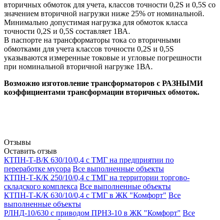
вторичных обмоток для учета, классов точности 0,2S и 0,5S со
значением вторичной нагрузки ниже 25% от номинальной.
Минимально допустимая нагрузка для обмоток класса
точности 0,2S и 0,5S составляет 1ВА.
В паспорте на трансформаторы тока со вторичными
обмотками для учета классов точности 0,2S и 0,5S
указываются измеренные токовые и угловые погрешности
при номинальной вторичной нагрузке 1ВА.
Возможно изготовление трансформаторов с РАЗНЫМИ
коэффициентами трансформации вторичных обмоток.
Отзывы
Оставить отзыв
КТПН-Т-В/К 630/10/0,4 с ТМГ на предприятии по
переработке мусора
Все выполненные объекты
КТПН-Т-К/К 250/10/0,4 с ТМГ на территории торгово-
складского комплекса
Все выполненные объекты
КТПН-Т-К/К 630/10/0,4 с ТМГ в ЖК "Комфорт"
Все
выполненные объекты
РЛНД-10/630 с приводом ПРНЗ-10 в ЖК "Комфорт"
Все