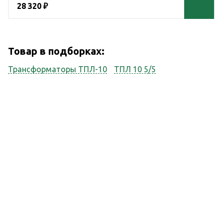
28 320 ₽
Товар в подборках:
Трансформаторы ТПЛ-10
ТПЛ 10 5/5
Наши услуги
Наша компания оказывает весь спектр сопутствующих услуг
Ревизия
Калькулятор
КТП
Лабораторные
испытания