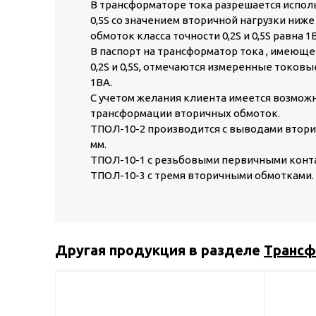
В трансформаторе тока разрешается исполь
0,5S со значением вторичной нагрузки ниж
обмоток класса точности 0,2S и 0,5S равна 1
В паспорт на трансформатор тока , имеюще
0,2S и 0,5S, отмечаются измеренные токов
1ВА.
С учетом желания клиента имеется возмо
трансформации вторичных обмоток.
ТПОЛ-10-2 производится с выводами втори
мм.
ТПОЛ-10-1 с резьбовыми первичными конт
ТПОЛ-10-3 с тремя вторичными обмотками.
Другая продукция в разделе
Трансф