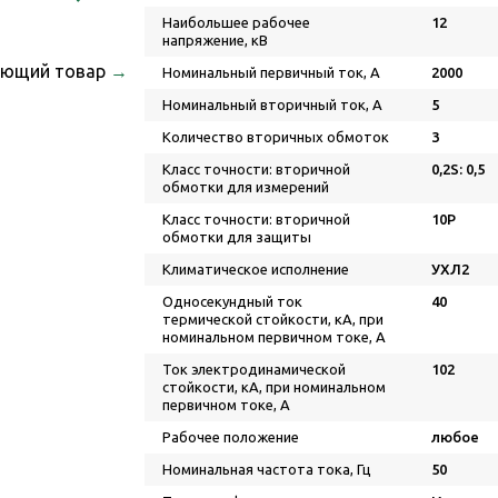
Наибольшее рабочее
12
напряжение, кВ
ующий товар
→
Номинальный первичный ток, А
2000
Номинальный вторичный ток, А
5
Количество вторичных обмоток
3
Класс точности: вторичной
0,2S: 0,5
обмотки для измерений
Класс точности: вторичной
10P
обмотки для защиты
Климатическое исполнение
УХЛ2
Односекундный ток
40
термической стойкости, кА, при
номинальном первичном токе, А
Ток электродинамической
102
стойкости, кА, при номинальном
первичном токе, А
Рабочее положение
любое
Номинальная частота тока, Гц
50