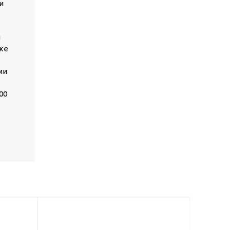
и
и
зке
ми
00