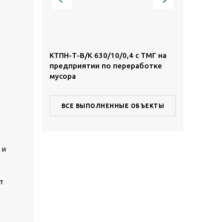
,4 с ТМГ в
КТПН-Т-В/К 630/10/0,4 с ТМГ на
КТПН-Т-К/К 
предприятии по переработке
территории
мусора
комплекса
ВСЕ ВЫПОЛНЕННЫЕ ОБЪЕКТЫ
 и
т