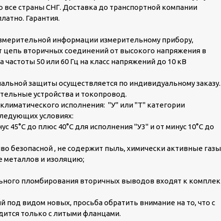
во все страны СНГ. Доставка до транспортной компании
латно. Гарантия.
змерительной информации измерительному прибору,
ет цепь вторичных соединений от высокого напряжения в
КТПН-Т-К/К 630/10/0
частоты 50 или 60 Гц на класс напряжений до 10 кВ
пос. Шиловка
альной защиты осуществляется по индивидуальному заказу.
тельные устройства и токопровод.
климатического исполнения: "У" или "Т" категории
следующих условиях:
 45°С до плюс 40°С для исполнения "У3" и от минус 10°С до
о безопасной , не содержит пыль, химически активные газы
 металлов и изоляцию;
ьного пломбирования вторичных выводов входят к комплек
 под видом новых, просьба обратить внимание на то, что с
дится только с литыми фланцами.