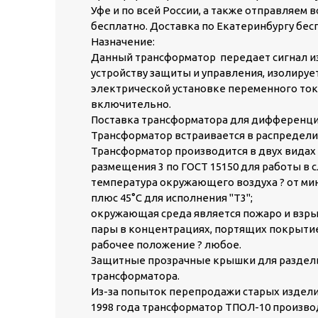
Уфе и по всей России, а также отправляем 
бесплатно. Доставка по Екатеринбургу бесп
Назначение:
Данный трансформатор передает сигнал и
устройству защиты и управления, изолиру
электрической установке переменного тока 
включительно.
Поставка трансформатора для дифференци
Трансформатор встраивается в распредели
Трансформатор производится в двух видах 
размещения 3 по ГОСТ 15150 для работы в 
температура окружающего воздуха ? от минус
плюс 45°С для исполнения "Т3";
окружающая среда является пожаро и взрыв
пары в концентрациях, портящих покрытие
рабочее положение ? любое.
Защитные прозрачные крышки для раздел
трансформатора.
Из-за попыток перепродажи старых изделий
1998 года трансформатор ТПОЛ-10 произво