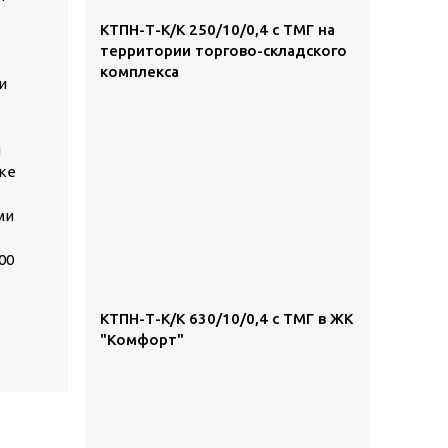
КТПН-Т-К/К 250/10/0,4 с ТМГ на
территории торгово-складского
комплекса
и
и
зке
ми
00
КТПН-Т-К/К 630/10/0,4 с ТМГ в ЖК
"Комфорт"