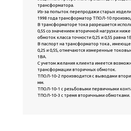
трансформатора.
Из-за попыток перепродажи старых изделий
1998 года трансформатор ТПОЛ-10 произво
В трансформаторе тока разрешается исполь
0,5S со значением вторичной нагрузки ниж
обмоток класса точности 0,2S и 0,5S равна 1
В паспорт на трансформатор тока , имеюще
0,2S и 0,5S, отмечаются измеренные токов
1ВА.
С учетом желания клиента имеется возмо
трансформации вторичных обмоток.
ТПОЛ-10-2 производится с выводами втори
мм.
ТПОЛ-10-1 с резьбовыми первичными конт
ТПОЛ-10-3 с тремя вторичными обмотками.