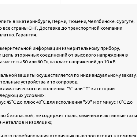
ить в Екатеринбурге, Перми, Тюмени, Челябинске, Сургуте,
во все страны СНГ. Доставка до транспортной компании
латно. Гарантия.
змерительной информации измерительному прибору,
ет цепь вторичных соединений от высокого напряжения в
частоты 50 или 60 Гц на класс напряжений до 10 кВ
альной защиты осуществляется по индивидуальному заказу.
тельные устройства и токопровод.
климатического исполнения: "У" или "Т" категории
следующих условиях:
 45°С до плюс 40°С для исполнения "У3" и от минус 10°С до
о безопасной , не содержит пыль, химически активные газы
 металлов и изоляцию;
ьного пломбирования вторичных выводов входят к комплек