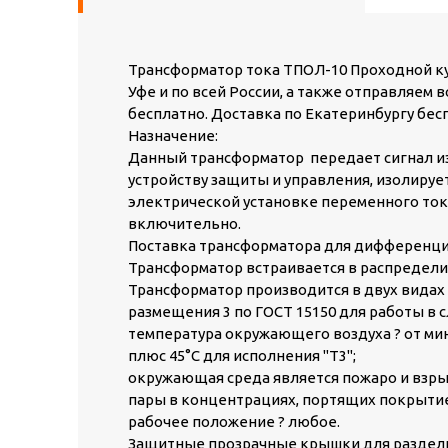
Трансформатор тока ТПОЛ-10 Проходной куп
Уфе и по всей России, а также отправляем 
бесплатно. Доставка по Екатеринбургу бесп
Назначение:
Данный трансформатор передает сигнал и
устройству защиты и управления, изолиру
электрической установке переменного тока 
включительно.
Поставка трансформатора для дифференци
Трансформатор встраивается в распредели
Трансформатор производится в двух видах 
размещения 3 по ГОСТ 15150 для работы в 
температура окружающего воздуха ? от минус
плюс 45°С для исполнения "Т3";
окружающая среда является пожаро и взрыв
пары в концентрациях, портящих покрытие
рабочее положение ? любое.
Защитные прозрачные крышки для раздел