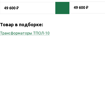
49 600 ₽
49 600 ₽
Товар в подборке:
Трансформаторы ТПОЛ-10
Наши услуги
Реви
Наша компания
оказывает весь спектр
Каль
сопутствующих услуг