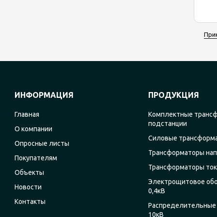
При
ИНФОРМАЦИЯ
ПРОДУКЦИЯ
Главная
Комплектные транс
подстанции
О компании
Силовые трансформ
Опросные листы
Трансформаторы на
Покупателям
Трансформаторы ток
Объекты
Электрощитовое об
Новости
0,4кВ
Контакты
Распределительные 
10кВ