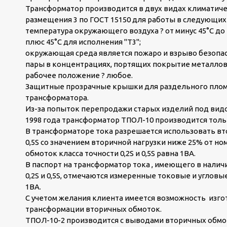
Трансформатор производится в двух видах климатичес
размещения 3 по ГОСТ 15150 для работы в следующих 
температура окружающего воздуха ? от минус 45°С до п
плюс 45°С для исполнения "Т3";
окружающая среда является пожаро и взрыво безопасн
пары в концентрациях, портящих покрытие металлов
рабочее положение ? любое.
Защитные прозрачные крышки для раздельного плом
трансформатора.
Из-за попыток перепродажи старых изделий под видом
1998 года трансформатор ТПОЛ-10 производится толь
В трансформаторе тока разрешается использовать вто
0,5S со значением вторичной нагрузки ниже 25% от н
обмоток класса точности 0,2S и 0,5S равна 1ВА.
В паспорт на трансформатор тока , имеющего в налич
0,2S и 0,5S, отмечаются измеренные токовые и углов
1ВА.
С учетом желания клиента имеется возможность из
трансформации вторичных обмоток.
ТПОЛ-10-2 производится с выводами вторичных обмо