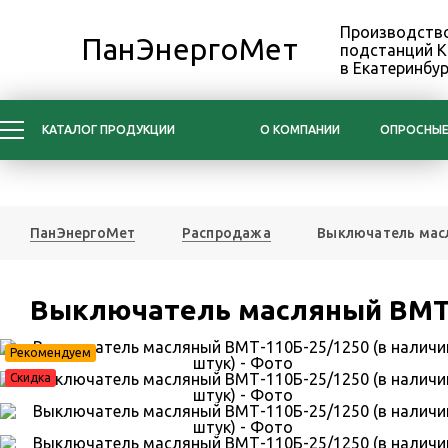
Производство
ПанЭнергоМет
подстанций 
в Екатеринбур
КАТАЛОГ ПРОДУКЦИИ
О КОМПАНИИ
ОПРОСНЫЕ
ПанЭнергоМет
Распродажа
Выключатель масл
Выключатель масляный ВМТ-1
Рекомендуем
Скидка