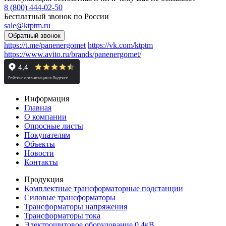
8 (800) 444-02-50
Бесплатный звонок по России
sale@ktptm.ru
https://t.me/panenergomet
https://vk.com/ktptm
https://www.avito.ru/brands/panenergomet/
Информация
Главная
О компании
Опросные листы
Покупателям
Объекты
Новости
Контакты
Продукция
Комплектные трансформаторные подстанции
Силовые трансформаторы
Трансформаторы напряжения
Трансформаторы тока
Электрощитовое оборудование 0,4кВ