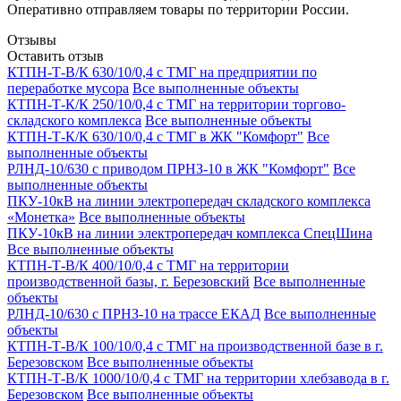
Оперативно отправляем товары по территории России.
Отзывы
Оставить отзыв
КТПН-Т-В/К 630/10/0,4 с ТМГ на предприятии по
переработке мусора
Все выполненные объекты
КТПН-Т-К/К 250/10/0,4 с ТМГ на территории торгово-
складского комплекса
Все выполненные объекты
КТПН-Т-К/К 630/10/0,4 с ТМГ в ЖК "Комфорт"
Все
выполненные объекты
РЛНД-10/630 с приводом ПРНЗ-10 в ЖК "Комфорт"
Все
выполненные объекты
ПКУ-10кВ на линии электропередач складского комплекса
«Монетка»
Все выполненные объекты
ПКУ-10кВ на линии электропередач комплекса СпецШина
Все выполненные объекты
КТПН-Т-В/К 400/10/0,4 с ТМГ на территории
производственной базы, г. Березовский
Все выполненные
объекты
РЛНД-10/630 с ПРНЗ-10 на трассе ЕКАД
Все выполненные
объекты
КТПН-Т-В/К 100/10/0,4 с ТМГ на производственной базе в г.
Березовском
Все выполненные объекты
КТПН-Т-В/К 1000/10/0,4 с ТМГ на территории хлебзавода в г.
Березовском
Все выполненные объекты