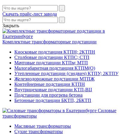
Скачать прайс-лист завода
Закрыть
Комплектные трансформаторные подстанции
Киосковые подстанция КТПН; 2КТПН
Столбовые подстанции КТПС; СТП
Мачтовые подстанции КТПм; МТП
Малогабаритная подстанция КТПМ(О)
Утепленные подстанции (сэндвич) КТПУ; 2КТПУ
Железнодорожные подстанции МТПЖ
Контейнерные подстанции КТПН
Внутрицеховые подстанции КТП-ВЦ
Подстанции для прогрева бетона
Бетонные подстанции БКТП, 2БКТП
Силовые
трансформаторы
Масляные трансформаторы
Сухие трансформаторы